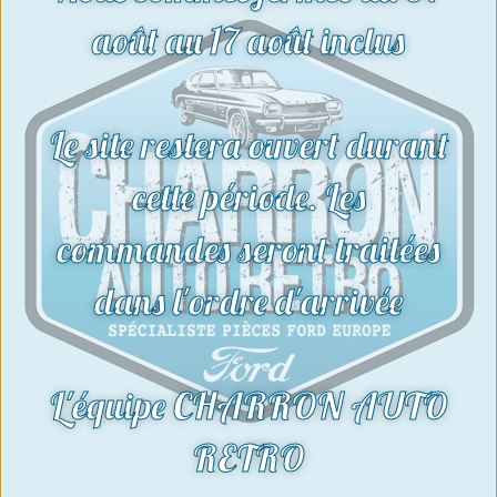
août au 17 août inclus
Le site restera ouvert durant
cette période. Les
commandes seront traitées
dans l'ordre d'arrivée
L'équipe CHARRON AUTO
RETRO