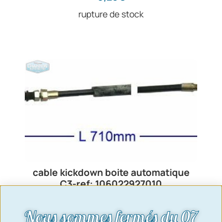
rupture de stock
cable kickdown boite automatique
C3-ref: 106022927010
70,80
€
Nous sommes fermés du 07
Voir le produit