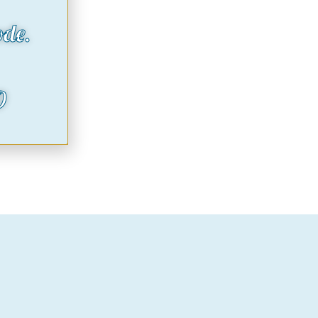
ode.
O