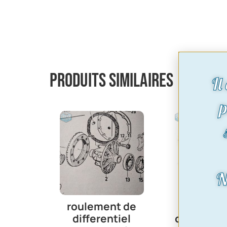
Produits similaires
Il
p
N
roulement de
Silent 
differentiel
œillet arr