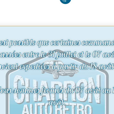
 est possible que certaines comman
assées entre le 31 juillet et le 07 ao
soient expediées à partir du 18 août
ous sommes fermés du 07 août au 
août.
bloc
Bouchon de
ière de
remplissage ou