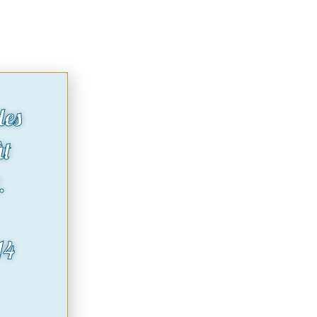
des
ût
.
14