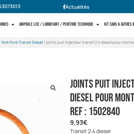
63073013
Actualités
gories
Ampoule LED / Lubrifiant / Peinture technique
Kit cars & autres
York Ford Transit Diesel
/ joints puit injecteur transit 2.4 diesel pour monta
joints puit injec
diesel pour monta
ref : 1502840
9,93
€
transit 2.4 diesel