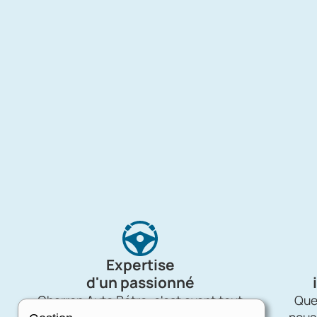
Expertise
d'un passionné
Charron Auto Rétro, c'est avant tout
Quel
une affaire de passion !
nous