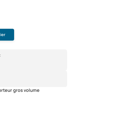
ier
:
orteur gros volume