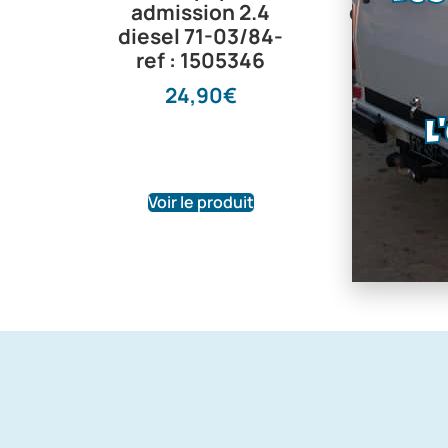
admission 2.4
de vilebre
diesel 71-03/84-
Moteurs 
ref : 1505346
Pinto, E
diesel —
24,90
€
affectat
L
13,38
Voir le produit
Voir le pr