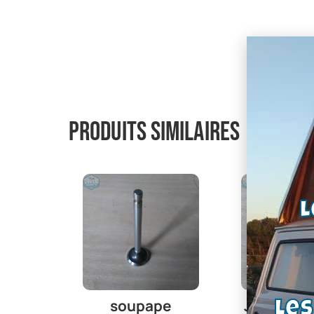
Produits similaires
L
soupape
Joint spi 
Le