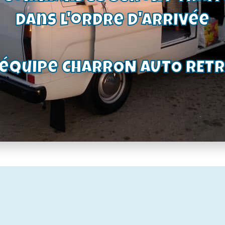
quin |
alternateur
Kent,
10X1250 | Ford
dans l'ordre d'arrivée
ssex,
Transit diesel
 voir
01/78-12/85 -
ions
Ford Osi –
Taunus P5 V6
'équipe CHARRON AUTO RET
€
15,20
€
oduit
Voir le produit