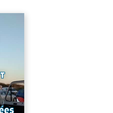
nt
ées