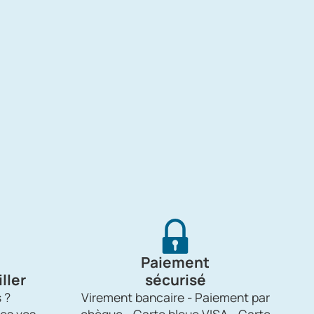
Paiement
ller
sécurisé
 ?
Virement bancaire - Paiement par
es vos
chèque - Carte bleue VISA - Carte