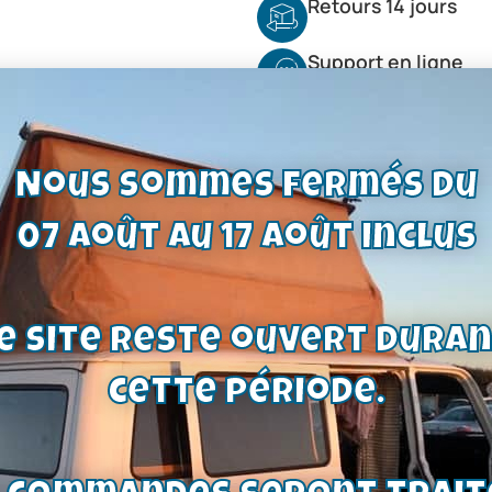
Retours 14 jours
Support en ligne
Nous sommes fermés du
07 août au 17 août inclus
e site reste ouvert dura
cette période.