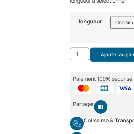
longueur a sélectionner
longueur
Ajouter au pan
Paiement 100% sécurisé 
Partager
Colissimo & Transp