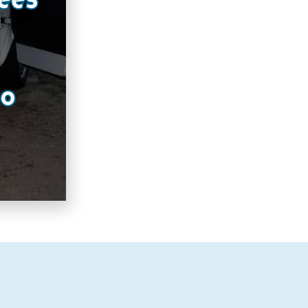
ées
RO