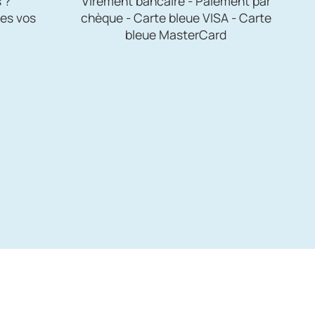
 ?
Virement bancaire - Paiement par
es vos
chèque - Carte bleue VISA - Carte
bleue MasterCard