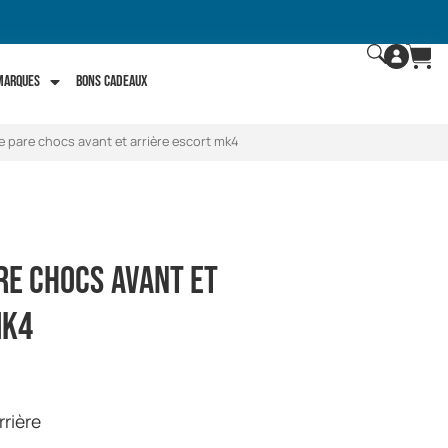
 marques
Bons Cadeaux
e pare chocs avant et arrière escort mk4
re chocs avant et
mk4
rrière