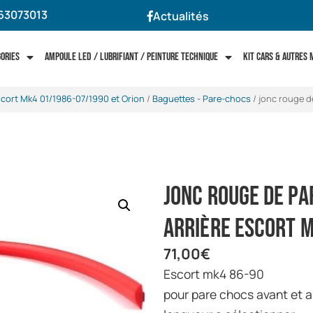
63073013
Actualités
gories
Ampoule LED / Lubrifiant / Peinture technique
Kit cars & autres
scort Mk4 01/1986-07/1990 et Orion
/
Baguettes - Pare-chocs
/ jonc rouge d
jonc rouge de pa
arrière escort 
71,00
€
escort mk4 86-90
pour pare chocs avant et a