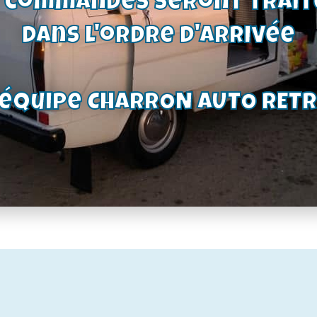
s commandes seront trait
e de
baguette de
dans l'ordre d'arrivée
vant
porte avant
scort
droite escort
dèle 2
82-90 modèle 4
réf:
portes-réf:
'équipe CHARRON AUTO RET
47
6120442
0
€
49,00
€
 stock
Voir le produit