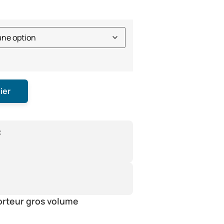
ier
:
orteur gros volume