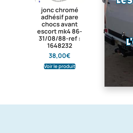
Le
jonc chromé
baguett
adhésif pare
porte a
chocs avant
droite e
escort mk4 86-
82-90 mo
31/08/88-ref :
portes-
L
1648232
61204
38,00
€
49,0
rupture de
Voir le produit