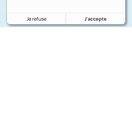
Je refuse
J'accepte
Charron Auto Rétro
(+33)663073013
Nous écrire
Nos marques
Ford
Citroën