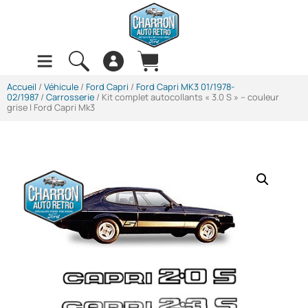
Accueil
/
Véhicule
/
Ford Capri
/
Ford Capri MK3 01/1978-
02/1987
/
Carrosserie
/ Kit complet autocollants « 3.0 S » – couleur
grise | Ford Capri Mk3