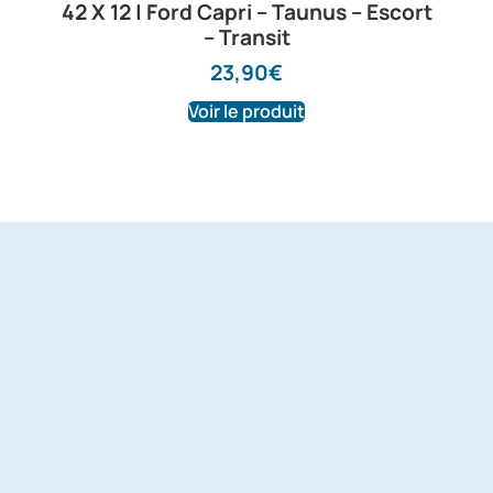
42 X 12 | Ford Capri – Taunus – Escort
– Transit
23,90
€
Voir le produit