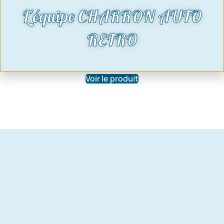
L'équipe CHARRON AUTO
Aile avant gauche Taunus P5 |
RETRO
Refabrication fibre
395,00
€
Voir le produit