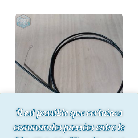
Il est possible que certaines
commandes passées entre le
Câble ouverture de capot | Ford
Capri Mk2/Mk3