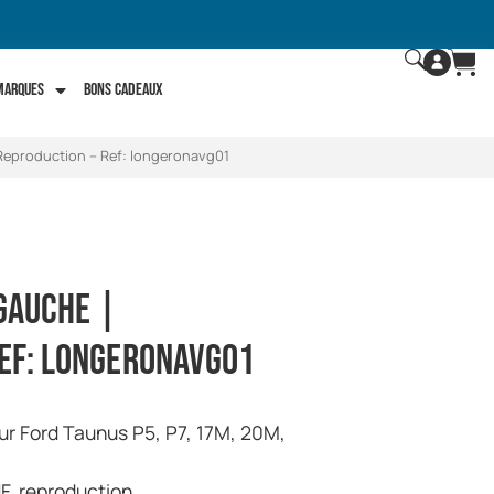
 marques
Bons Cadeaux
Reproduction – Ref: longeronavg01
gauche |
Ref: longeronavg01
F, reproduction