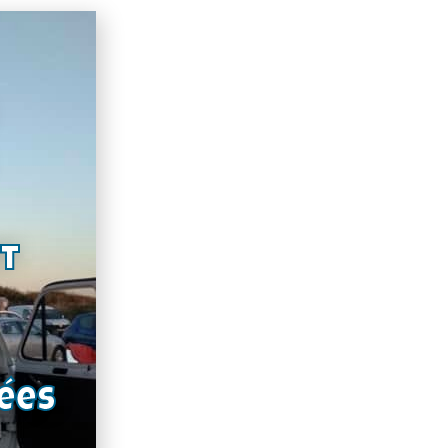
nt
ées