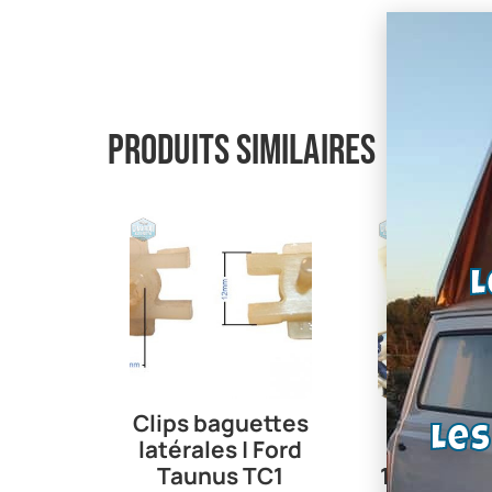
Produits similaires
L
Clips baguettes
Durit
Le
latérales | Ford
chauff
Taunus TC1
15mm intér