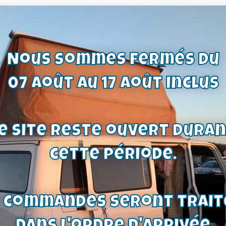
Nous sommes fermés du
07 août au 17 août inclus
e site reste ouvert dura
cette période.
e
s commandes seront trait
seuil de porte ,
age
refabrication,
ieur |