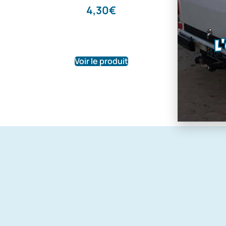
Prix po
4,30
€
mètr
10,90
L
Voir le produit
Voir le pr