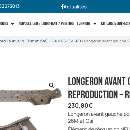
63073013
Actualités
gories
Ampoule LED / Lubrifiant / Peinture technique
Kit cars & autres
ord Taunus P6 (12m et 15m) -- 09/1966-05/1970
/ Longeron avant gauche | 
Longeron avant 
Reproduction – 
230,80
€
Longeron avant gauche pour Ford Taunus P5, P7, 17M, 20M,
26M et Osi
Élément de réparation NEU