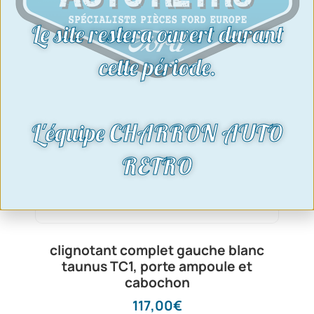
Le site restera ouvert durant
cette période.
L'équipe CHARRON AUTO
RETRO
clignotant complet gauche blanc
taunus TC1, porte ampoule et
cabochon
117,00
€