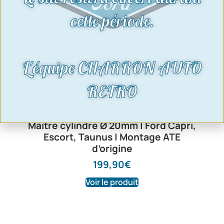
cette période.
L'équipe CHARRON AUTO
RETRO
Maitre cylindre Ø 20mm | Ford Capri,
Escort, Taunus | Montage ATE
d’origine
199,90
€
Voir le produit