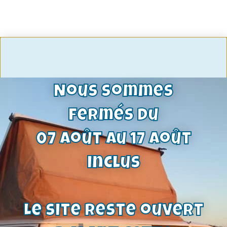
Plafonnier Escort, Capri , Taunus,
Sierra, Transit , Fiesta , Granada , Osi
29,75
€
Nous sommes
Voir le produit
fermés du
07 août au 17 août
inclus
Le site reste ouvert