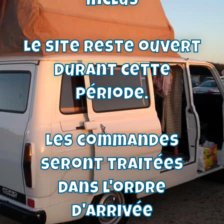
inclus
Le site reste ouvert
durant cette
période.
Les commandes
seront traitées
dans l'ordre
d'arrivée