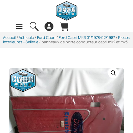
Accueil
/
Véhicule
/
Ford Capri
/
Ford Capri MK3 01/1978-02/1987
/
Pieces
intérieures - Sellerie
/ panneaux de porte conducteur capri mk2 et mk3