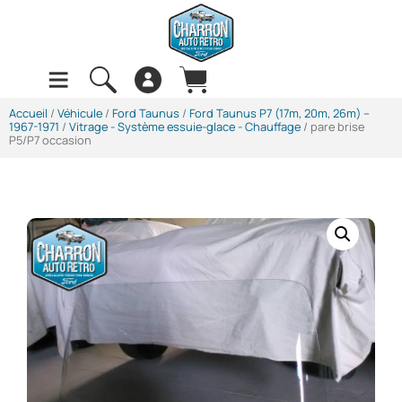
Accueil
/
Véhicule
/
Ford Taunus
/
Ford Taunus P7 (17m, 20m, 26m) --
1967-1971
/
Vitrage - Système essuie-glace - Chauffage
/ pare brise
P5/P7 occasion