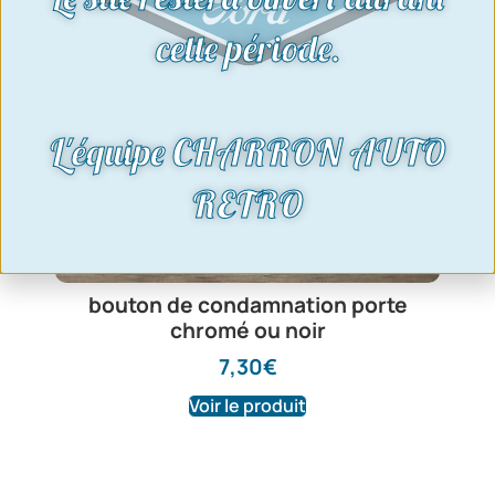
cette période.
L'équipe CHARRON AUTO
RETRO
bouton de condamnation porte
chromé ou noir
7,30
€
Voir le produit