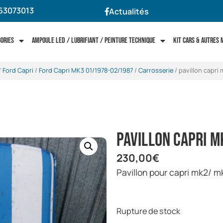
63073013
Actualités
gories
Ampoule LED / Lubrifiant / Peinture technique
Kit cars & autres
/
Ford Capri
/
Ford Capri MK3 01/1978-02/1987
/
Carrosserie
/ pavillon capri
pavillon capri 
230,00
€
pavillon pour capri mk2/ m
Rupture de stock