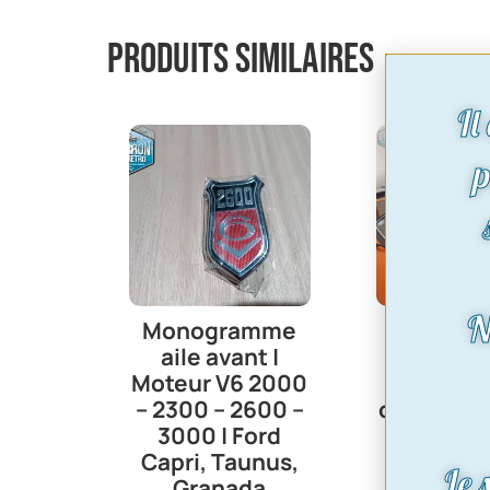
Produits similaires
Il
p
N
Monogramme
toit vinyl
aile avant |
mk2 mo
Moteur V6 2000
sans t
– 2300 – 2600 –
ouvrant c
3000 | Ford
noir
Capri, Taunus,
312,0
Le 
Granada