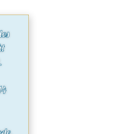
des
ût
.
14
ode.