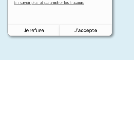
En savoir plus et paramétrer les traceurs
Je refuse
J'accepte
Nos mar
Charron Auto Rétro
(+33)663073013
Ford
Nous écrire
Citroën
Fiat