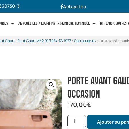
63073013
Actualités
gories
Ampoule LED / Lubrifiant / Peinture technique
Kit cars & autres
rd Capri
/
Ford Capri MK2 01/1974-12/1977
/
Carrosserie
/ porte avant gauch
porte avant gau
occasion
170,00
€
Ajouter au pan