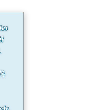
des
ût
.
14
ode.