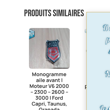
Produits similaires
Il
p
N
Monogramme
Contacte
aile avant |
porte – l
Moteur V6 2000
plafonnier
– 2300 – 2600 –
Capri-Es
3000 | Ford
Taunus
Capri, Taunus,
9,72
Le 
Granada