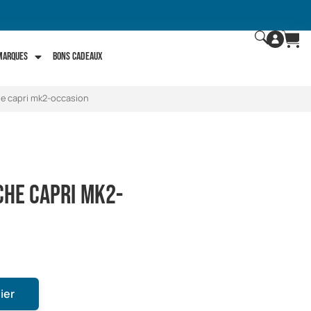
 marques
Bons Cadeaux
e capri mk2-occasion
che capri mk2-
ier