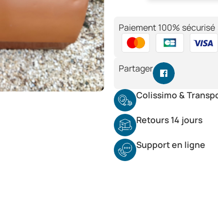
Paiement 100% sécurisé 
Partager
Colissimo & Transp
Retours 14 jours
Support en ligne