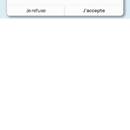
Je refuse
J'accepte
Charron Auto Rétro
(+33)663073013
Nous écrire
Nos marques
Ford
Citroën
Fiat