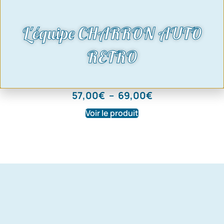
L'équipe CHARRON AUTO
RETRO
Coussinets de bielle V4 Cologne –
cote standard ou réparation
57,00
€
–
69,00
€
Voir le produit