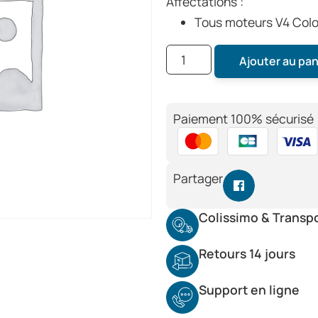
Affectations :
Tous moteurs V4 Colo
Ajouter au pan
Paiement 100% sécurisé 
Partager
Colissimo & Transp
Retours 14 jours
Support en ligne