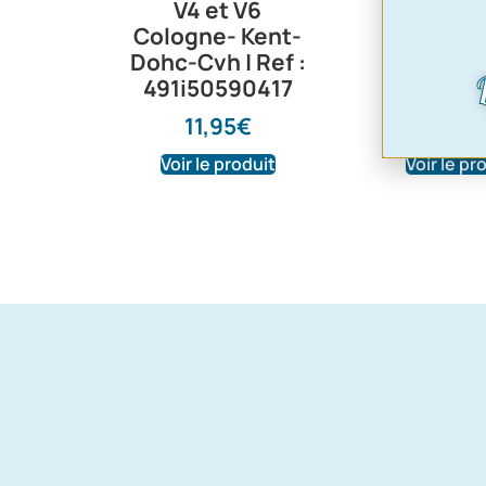
V4 et V6
tout
Cologne- Kent-
cylindrée
Dohc-Cvh | Ref :
pair
491i50590417
8,60
11,95
€
Voir le produit
Voir le pr