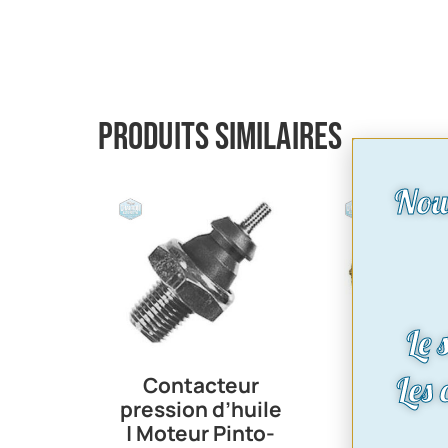
Produits similaires
Nou
Le 
Les
Contacteur
Joints 
pression d’huile
culbuteu
| Moteur Pinto-
Cologn