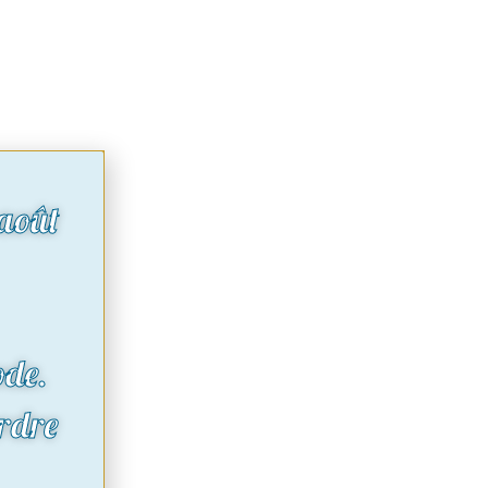
août
ode.
rdre