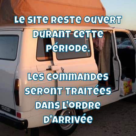
Le site reste ouvert
durant cette
période.
Les commandes
seront traitées
dans l'ordre
Caoutchouc de retient levier de
d'arrivée
vitesse | Ford Taunus-Cortina-Escort
-Sierra-Capri