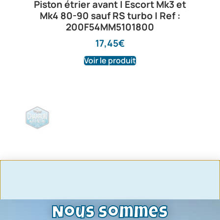
Piston étrier avant | Escort Mk3 et
Mk4 80-90 sauf RS turbo | Ref :
200F54MM5101800
17,45
€
Voir le produit
Nous sommes