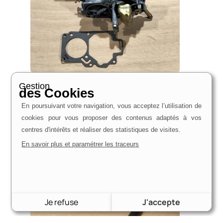
Couvercle supérieur de carburateur Fomoco/ Ford |
Gestion
Avec flotteur et pointeau
des Cookies
70,00
€
En poursuivant votre navigation, vous acceptez l’utilisation de
Voir le produit
cookies pour vous proposer des contenus adaptés à vos
centres d'intérêts et réaliser des statistiques de visites.
En savoir plus et paramétrer les traceurs
Je refuse
J'accepte