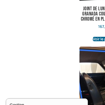
joint de lu
granada cou
chromé en p
167
Voir le