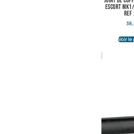
joint de cof
escort mk1/
ref 
38,
Voir le