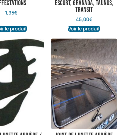
ffectations
Escort, Granada, Taunus,
Transit
1,95
€
45,00
€
ir le produit
Voir le produit