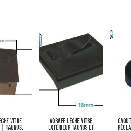
èche vitre
agrafe lèche vitre
Caout
 | Taunus,
extérieur taunus et
régla