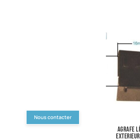
PIèces en stock
Nous avons tout pour
votre Ford ou véhicule à
motorisation Ford. Pièce
d'origine, reproduction,
compétition... Tout n'est
pas en ligne, contactez-
nous !
Nous contacter
Agrafe l
exterieur