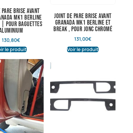
e pare brise avant
joint de pare brise avant
anada Mk1 berline
granada mk1 berline et
 | Pour baguettes
break , pour jonc chromé
aluminium
131,00
€
130,80
€
ir le produit
Voir le produit