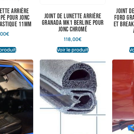
nette arrière
Joint d
joint de lunette arrière
pé pour jonc
Ford Gr
granada mk1 berline pour
lastique 11mm
et break
jonc chromé
,00
€
118,00
€
 produit
Voir le produit
Vo