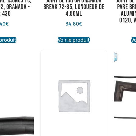
fre taunus TC,
joint de hayon granada
joint de
2, granada -
break 72-85, longueur de
pare br
: 430
4,50ml
alumin
0120, 
40
€
34,80
€
 produit
Voir le produit
Vo