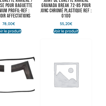
 lunette arrière /
joint de lunette arrière
ise pour baguette
granada break 72-85 pour
ium profil-ref :
jonc chromé plastique ref :
voir affectations
0100
78,00
€
55,20
€
ir le produit
Voir le produit