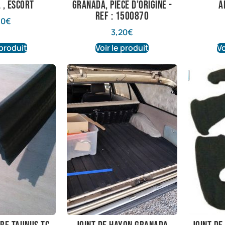
 , Escort
granada, piece d’origine -
a
ref : 1500870
80
€
3,20
€
 produit
Voir le produit
Vo