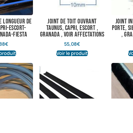
te longueur de
joint de toit ouvrant
joint i
pri-Escort-
taunus, capri, escort ,
porte, si
nada-Fiesta
granada , voir affectations
, gr
88
€
55,08
€
 produit
Voir le produit
Vo