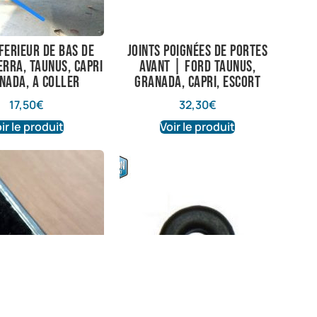
nferieur de bas de
Joints poignées de portes
erra, taunus, capri
avant | Ford Taunus,
anada, a coller
Granada, Capri, Escort
17,50
€
32,30
€
ir le produit
Voir le produit