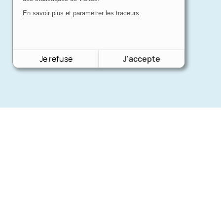
En savoir plus et paramétrer les traceurs
Je refuse
J'accepte
Expertise
d'un passionné
Charron Auto Rétro, c'est avant tout
Quel
une affaire de passion !
nous