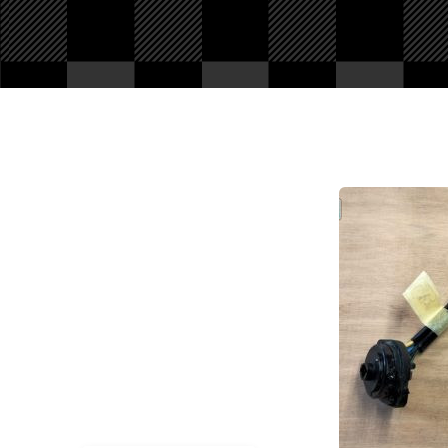
PIèces en stock
Nous avons tout pour
votre Ford ou véhicule à
motorisation Ford. Pièce
d'origine, reproduction,
compétition... Tout n'est
pas en ligne, contactez-
nous !