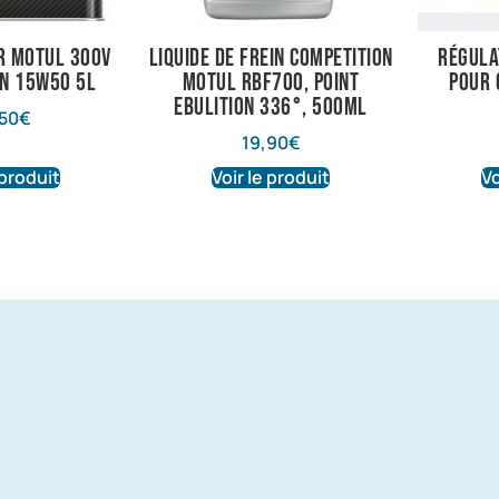
r Motul 300V
liquide de frein competition
Régula
ON 15W50 5L
motul RBF700, point
pour 
ebulition 336°, 500ml
50
€
19,90
€
 produit
Voir le produit
Vo