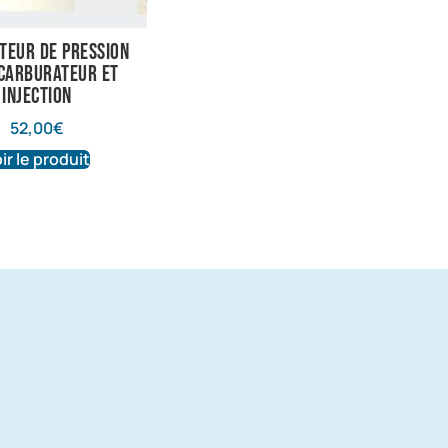
teur de pression
carburateur et
injection
52,00
€
ir le produit