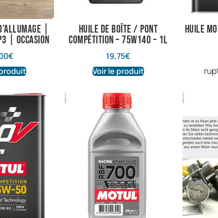
d’allumage |
Huile de boîte / pont
Huile M
P3 | Occasion
compétition – 75w140 – 1L
00
€
19,75
€
rup
 produit
Voir le produit