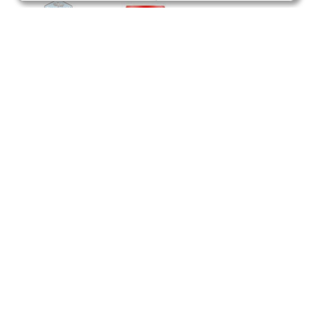
liquide de frein competition motul RBF700, point
ebulition 336°, 500ml
19,90
€
Voir le produit