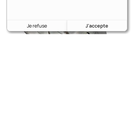
Je refuse
J'accepte
Disques de frein non ventilés-nervurés- 248mm / 12,7
mm | Ford Escort, Capri, Cortina, Taunus, Kit Cars | ref
: 100PBD024647
138,00
€
Voir le produit