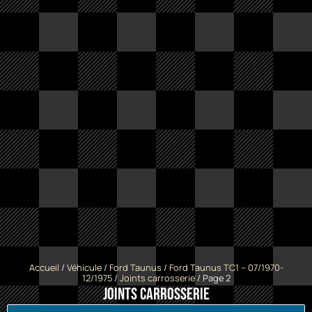
Accueil
/
Véhicule
/
Ford Taunus
/
Ford Taunus TC1 -- 07/1970-
12/1975
/
Joints carrosserie
/ Page 2
Joints carrosserie