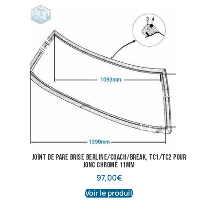
joint de pare brise berline/coach/break, tc1/tc2 pour
jonc chromé 11mm
97,00
€
Voir le produit