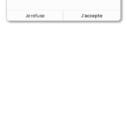
32,30
€
Voir le produit
Je refuse
J'accepte
jonc chromé pour joint de pare brise ou lunette arrière