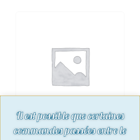
Il est possible que certaines
commandes passées entre le
Traverse arrière support amortisseur
| Reproduction – Ref : travarr01