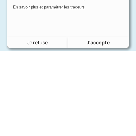
En savoir plus et paramétrer les traceurs
Je refuse
J'accepte
Charron Auto Rétro
(+33)663073013
Nous écrire