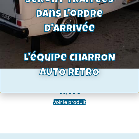
seront traitées
dans l'ordre
d'arrivée
L'équipe CHARRON
AUTO RETRO
Rétroviseur intérieur | Voir
affectations
33,00
€
Voir le produit