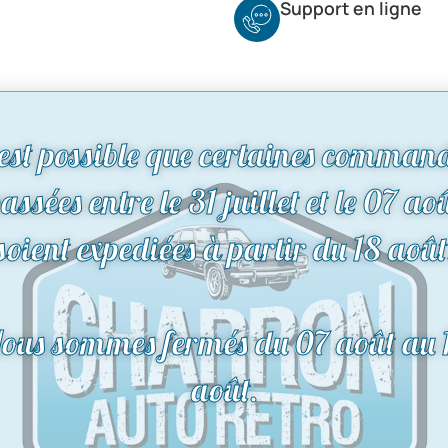
Support en ligne
 est possible que certaines comman
assées entre le 31 juillet et le 07 ao
soient expediées à partir du 18 août
ous sommes fermés du 07 août au 
août.
de
Rétroviseur