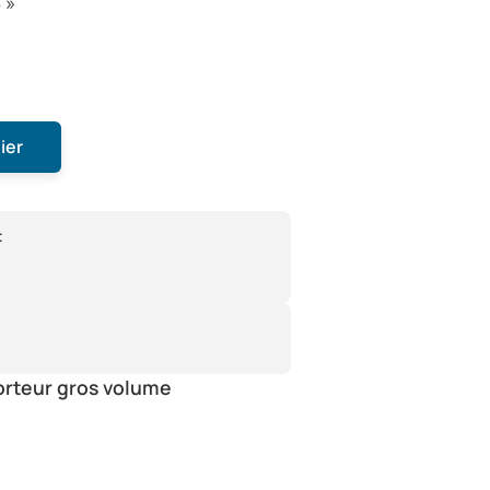
 »
ier
:
orteur gros volume