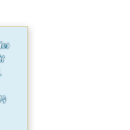
des
ût
.
14