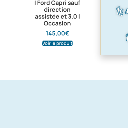
| Ford Capri sauf
réparatio
Le 
direction
arrière 
assistée et 3.0 |
Capri 74
Occasion
Coté ga
145,00
€
43,2
Voir le produit
Voir le pr