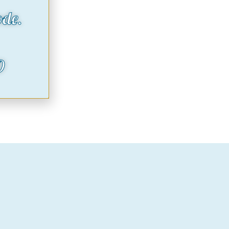
ode.
O