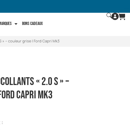
 marques
Bons Cadeaux
S » – couleur grise | Ford Capri Mk3
ollants « 2.0 S » –
Ford Capri Mk3
 :