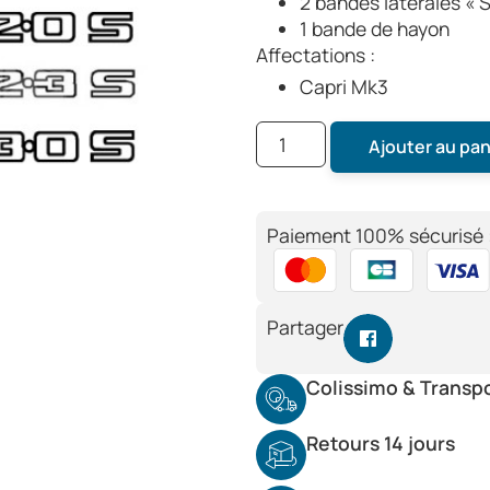
2 bandes latérales « S
1 bande de hayon
Affectations :
Capri Mk3
Ajouter au pan
Paiement 100% sécurisé 
Partager
Colissimo & Transp
Retours 14 jours