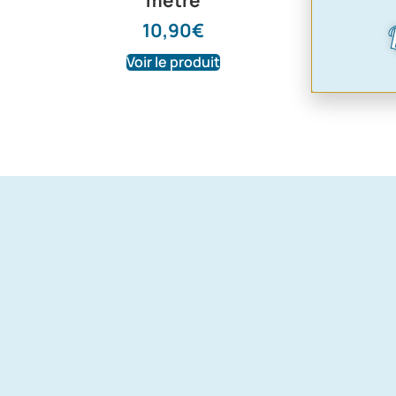
mètre
18,00
10,90
€
Voir le produit
Voir le pr