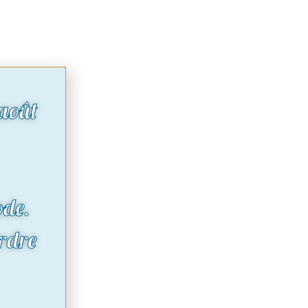
août
ode.
rdre