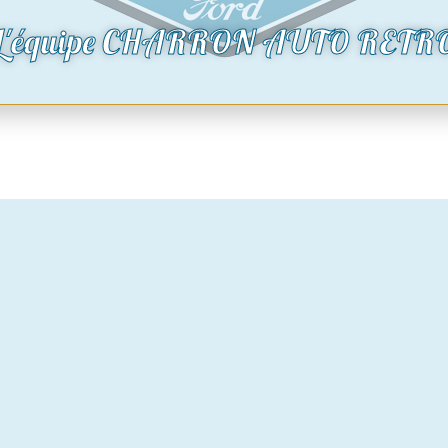
290,00
€
€
L'équipe CHARRON AUTO RETR
oduit
Voir le produit