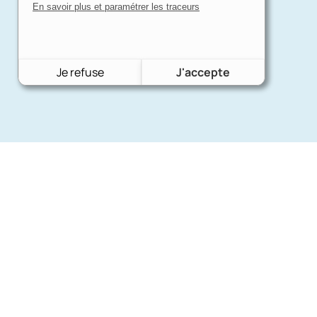
En savoir plus et paramétrer les traceurs
Je refuse
J'accepte
Nos mar
Charron Auto Rétro
(+33)663073013
Ford
Nous écrire
Citroën
Fiat