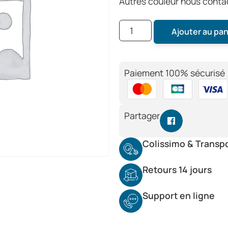
Autres couleur nous conta
Ajouter au pan
Paiement 100% sécurisé 
Partager
Colissimo & Transp
Retours 14 jours
Support en ligne