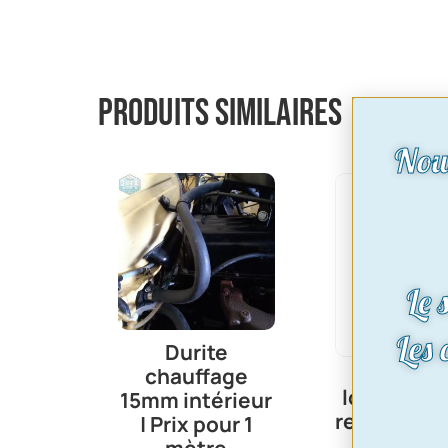
Produits similaires
Nou
Le 
Les
Durite
chauffage
loquet de 
15mm intérieur
ref:loquet
| Prix pour 1