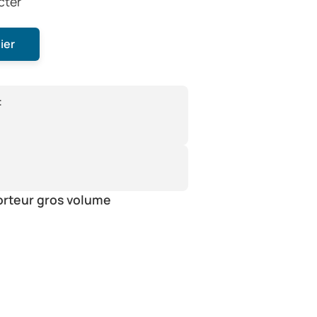
cter
ier
:
orteur gros volume