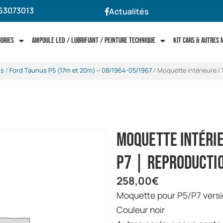
63073013
Actualités
gories
Ampoule LED / Lubrifiant / Peinture technique
Kit cars & autres
us
/
Ford Taunus P5 (17m et 20m) -- 08/1964-05/1967
/ Moquette intérieure |
Moquette intérie
P7 | Reproducti
258,00
€
Moquette pour P5/P7 versi
Couleur noir