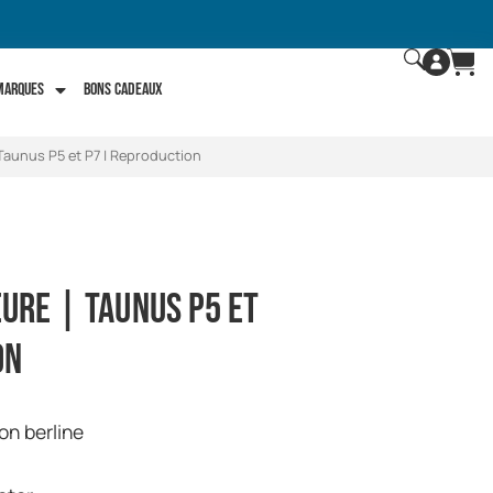
 marques
Bons Cadeaux
 Taunus P5 et P7 | Reproduction
ure | Taunus P5 et
on
on berline