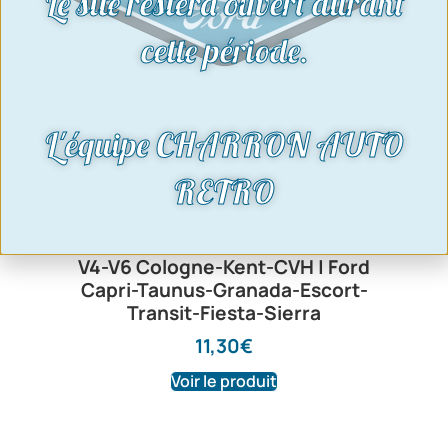
Le site restera ouvert durant
cette période.
L'équipe CHARRON AUTO
RETRO
Tete d’allumeur Bosch | Moteur Pinto-
V4-V6 Cologne-Kent-CVH | Ford
Capri-Taunus-Granada-Escort-
Transit-Fiesta-Sierra
11,30
€
Voir le produit