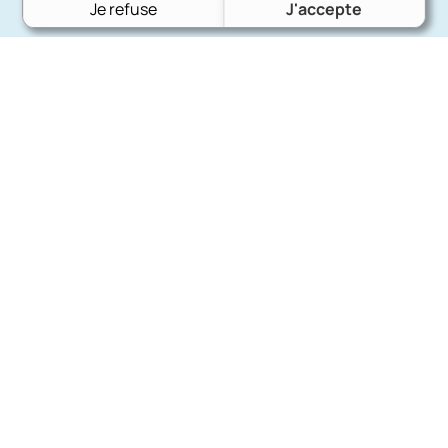
Je refuse
J'accepte
Charron Auto Rétro
(+33)663073013
Nous écrire
Nos marques
Ford
Citroën
Fiat