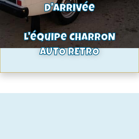
d'arrivée
L'équipe CHARRON
lunette arrière avec dégivrage
545,40
€
AUTO RETRO
Voir le produit