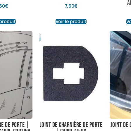
a
60
€
7,60
€
 produit
Voir le produit
Vo
re de porte |
Joint de charnière de porte
Joint de