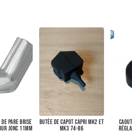
 de pare brise
Butée de capot Capri mk2 et
Caout
pour jonc 11mm
mk3 74-86
régla