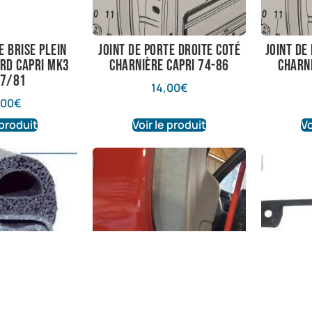
e brise plein
joint de porte droite coté
joint de
ord Capri mk3
charnière capri 74-86
charn
07/81
14,00
€
,00
€
 produit
Voir le produit
Vo