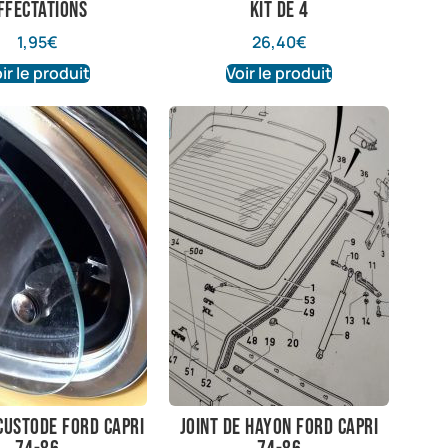
ffectations
Kit de 4
1,95
€
26,40
€
ir le produit
Voir le produit
 custode Ford Capri
Joint de hayon Ford Capri