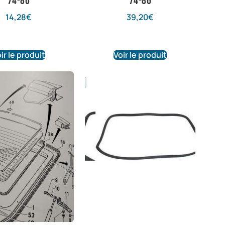
74-86
74-86
14,28
€
39,20
€
ir le produit
Voir le produit