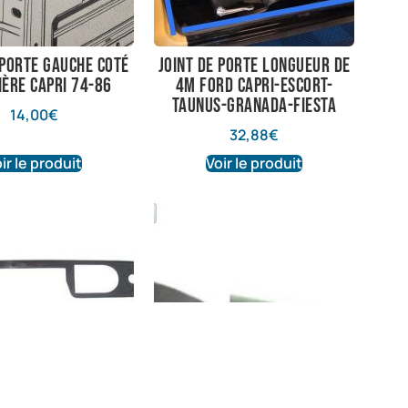
 porte gauche coté
joint de porte longueur de
ière capri 74-86
4m Ford Capri-Escort-
Taunus-Granada-Fiesta
14,00
€
32,88
€
ir le produit
Voir le produit