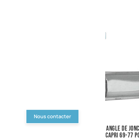
PIèces en stock
Nous avons tout pour
votre Ford ou véhicule à
motorisation Ford. Pièce
d'origine, reproduction,
compétition... Tout n'est
pas en ligne, contactez-
nous !
Nous contacter
angle de jonc
capri 69-77 