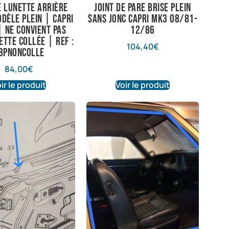
e lunette arrière
Joint de pare brise plein
dèle plein | Capri
sans jonc Capri Mk3 08/81-
| Ne convient pas
12/86
ette collée | ref :
104,40
€
8PNONCOLLE
84,00
€
ir le produit
Voir le produit