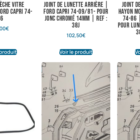
lèche vitre
Joint de lunette arrière |
Joint d
Ford Capri 74-
Ford capri 74-09/81- Pour
hayon mo
86
jonc chromé 14mm | Ref :
74-86 
38J
pour lun
00
€
3
102,50
€
 produit
Voir le produit
Vo