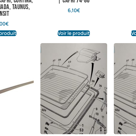
Capri, Cortina,
| Capri 74-86
nada, Taunus,
6,10
€
nsit
00
€
 produit
Voir le produit
Vo